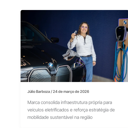
Júlio Barboza
/
24 de março de 2026
Marca consolida infraestrutura própria para
veículos eletrificados e reforça estratégia de
mobilidade sustentável na região