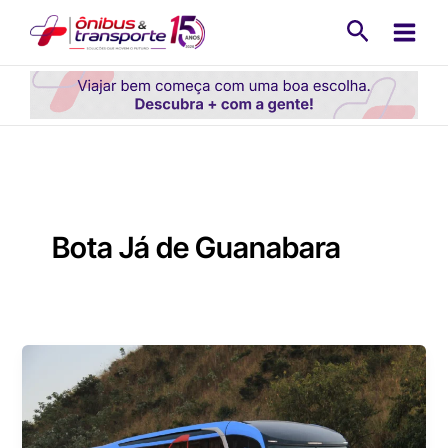
Ir
Pesquisa
para
o
conteúdo
Bota Já de Guanabara