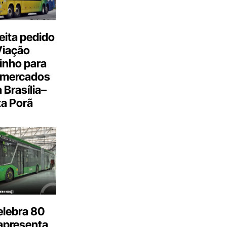
eita pedido
Viação
inho para
 mercados
a Brasília–
a Porã
elebra 80
apresenta