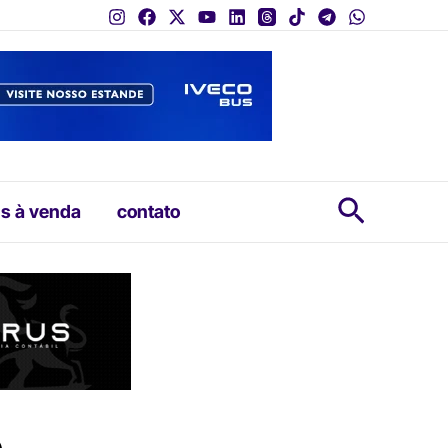
Pesquis
s à venda
contato
e