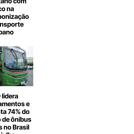
tano com
co na
bonização
ansporte
bano
lidera
amentos e
ta 74% do
 de ônibus
s no Brasil