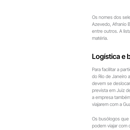
Os nomes dos sele
Azevedo, Afranio B
entre outros. A li
matéria.
Logística e 
Para facilitar a pa
do Rio de Janeiro 
devem se deslocar 
prevista em Juiz d
a empresa também 
viajarem com a Gua
Os busólogos que 
podem viajar com 