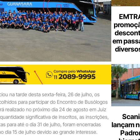
EMTRA
promoçã
descont
em pass
diverso
ou na tarde desta sexta-feira, 26 de julho, os
olhidos para participar do Encontro de Busólogos
á realizado no próximo dia 24 de agosto em Juiz
Scani
antidade significativa de inscritos, as inscrições,
lançam n
tas para até o dia 31 de julho, foram encerradas
Padron
 dia 15 de julho devido ao grande interesse.