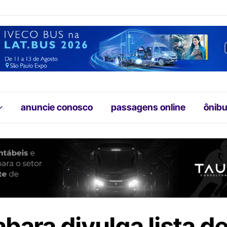
anuncie conosco
passagens online
ônibu
bara divulga lista d