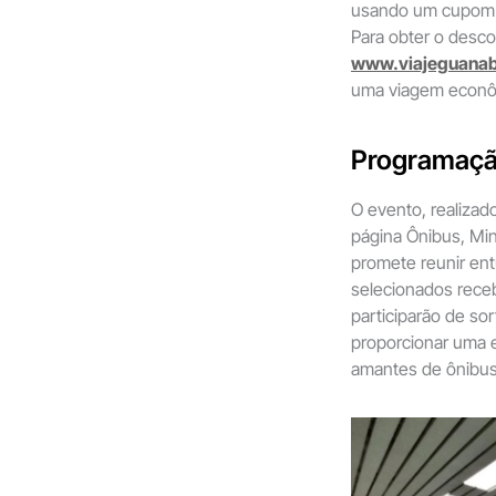
usando um cupom e
Para obter o desco
www.viajeguanab
uma viagem econôm
Programação
O evento, realizad
página Ônibus, Mi
promete reunir ent
selecionados rece
participarão de so
proporcionar uma e
amantes de ônibus