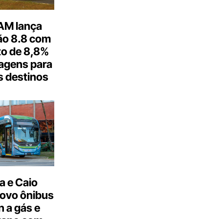
M lança
o 8.8 com
o de 8,8%
agens para
s destinos
a e Caio
ovo ônibus
 a gás e