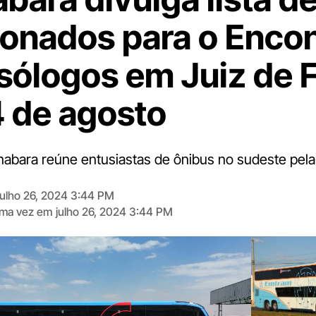
ionados para o Enco
sólogos em Juiz de F
 de agosto
abara reúne entusiastas de ônibus no sudeste pela
julho 26, 2024 3:44 PM
tima vez em
julho 26, 2024 3:44 PM
Digite
aqui
o
seu
e-
mail