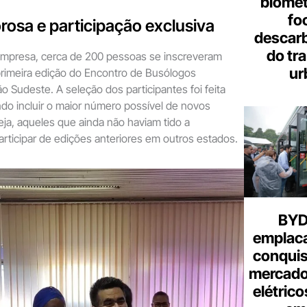
biome
fo
rosa e participação exclusiva
descar
do tr
mpresa, cerca de 200 pessoas se inscreveram
ur
 primeira edição do Encontro de Busólogos
o Sudeste. A seleção dos participantes foi feita
do incluir o maior número possível de novos
seja, aqueles que ainda não haviam tido a
rticipar de edições anteriores em outros estados.
BYD 
emplac
conquis
mercado
elétrico