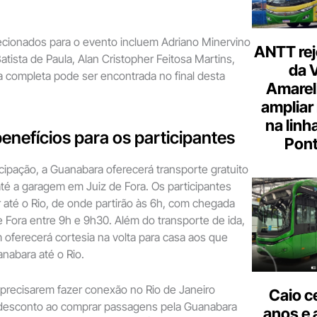
cionados para o evento incluem Adriano Minervino
ANTT rej
atista de Paula, Alan Cristopher Feitosa Martins,
da 
sta completa pode ser encontrada no final desta
Amarel
ampliar
na linh
benefícios para os participantes
Pont
rticipação, a Guanabara oferecerá transporte gratuito
até a garagem em Juiz de Fora. Os participantes
até o Rio, de onde partirão às 6h, com chegada
e Fora entre 9h e 9h30. Além do transporte de ida,
oferecerá cortesia na volta para casa aos que
nabara até o Rio.
precisarem fazer conexão no Rio de Janeiro
Caio c
desconto ao comprar passagens pela Guanabara
anos e 