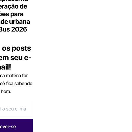
eração de
ões para
ade urbana
.Bus 2026
 os posts
 em seu e-
ail!
a matéria for
ocê fica sabendo
 hora.
rever-se