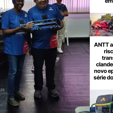
em 
ANTT al
ris
tran
clande
novo ep
série d