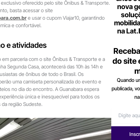
xclusivo oferecido pelo site Ônibus & Transporte.
nova g
nto, basta acessar o site
soluç
ara.com.br
e usar o cupom Viajar10, garantindo
mobilid
ica e confortável.
na Lat
 e atividades
Receba
o em parceria com o site Ônibus & Transporte e a
do site
nha Segunda Casa, acontecerá das 10h às 14h e
m
usiastas de ônibus de todo o Brasil. Os
Quando um
berão uma camiseta personalizada do evento e
publicada, v
rteios no dia do encontro. A Guanabara espera
xperiência única e inesquecível para todos os
na
 da região Sudeste.
Insc