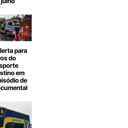
julho
erta para
cos do
sporte
stino em
isódio de
ocumental