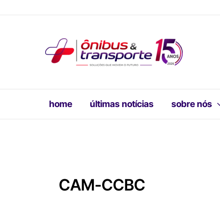
Ir
para
o
conteúdo
home
últimas notícias
sobre nós
CAM-CCBC