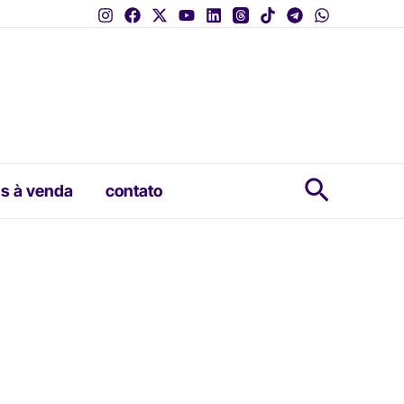
Pesquis
s à venda
contato