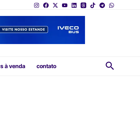
Pesquis
s à venda
contato