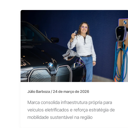
Júlio Barboza
/
24 de março de 2026
Marca consolida infraestrutura própria para
veículos eletrificados e reforça estratégia de
mobilidade sustentável na região