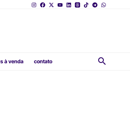
Pesquis
s à venda
contato