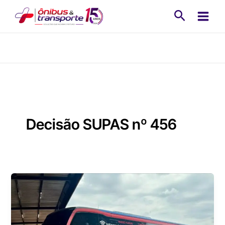
Ir
Pesquisa
para
o
conteúdo
Decisão SUPAS nº 456