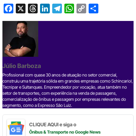
F
X
T
Li
T
W
C
S
a
hr
n
el
h
o
h
c
e
ke
e
at
p
ar
e
a
dI
gr
s
y
e
b
d
n
a
A
Li
o
s
m
p
n
o
p
k
Júlio Barboza
k
Profissional com quase 30 anos de atuação no setor comercial,
construiu uma trajetória sólida em grandes empresas como Schincariol,
Tecnipar e Sultanques. Empreendedor por vocação, atua também no
setor de transportes, com experiência na venda de passagens,
comercialização de ônibus e passagem por empresas relevantes do
segmento, como a Expresso São Luiz.
CLIQUE AQUI e siga o
Ônibus & Transporte
no Google News