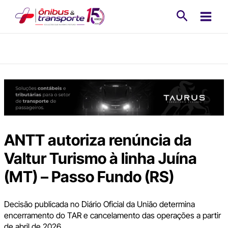
Ir
Pesquisa
para
o
conteúdo
ANTT autoriza renúncia da
Valtur Turismo à linha Juína
(MT) – Passo Fundo (RS)
Decisão publicada no Diário Oficial da União determina
encerramento do TAR e cancelamento das operações a partir
de abril de 2026