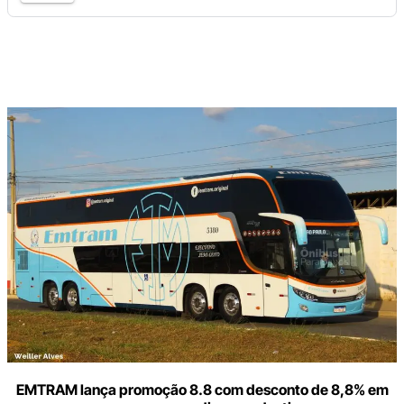
Digite
aqui
o
seu
e-
mail
EMTRAM lança promoção 8.8 com desconto de 8,8% em