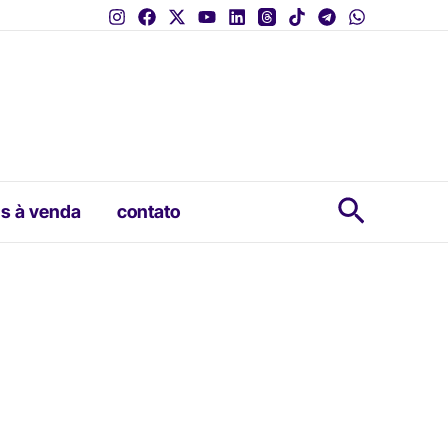
Pesquis
s à venda
contato