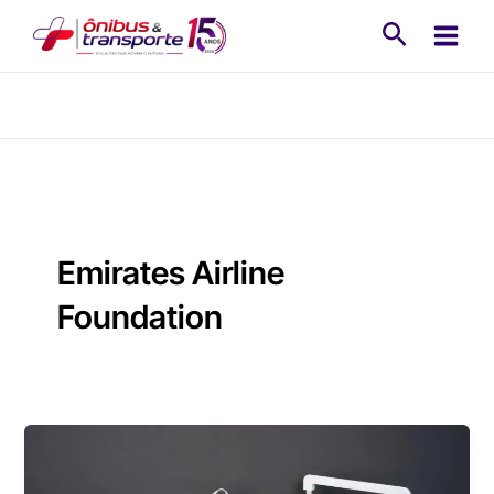
Ir
Pesquisa
para
o
conteúdo
Emirates Airline
Foundation