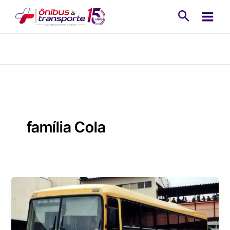
Ir
Pesquisa
para
o
conteúdo
família Cola