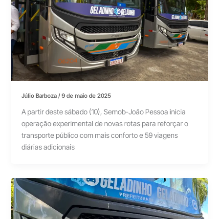
Júlio Barboza
/
9 de maio de 2025
A partir deste sábado (10), Semob-João Pessoa inicia
operação experimental de novas rotas para reforçar o
transporte público com mais conforto e 59 viagens
diárias adicionais