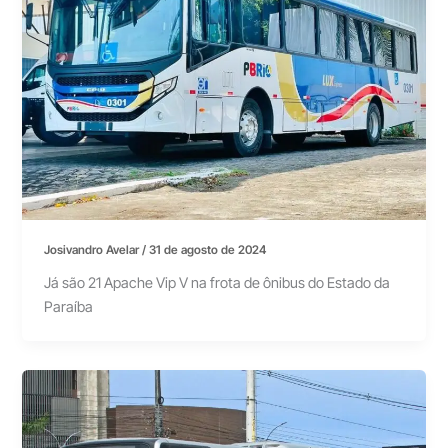
Josivandro Avelar
/
31 de agosto de 2024
Já são 21 Apache Vip V na frota de ônibus do Estado da
Paraíba