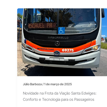
Júlio Barboza
/
1 de março de 2025
Novidade na Frota da Viação Santa Edwiges:
Conforto e Tecnologia para os Passageiros