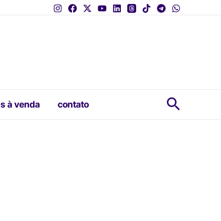
Pesquis
s à venda
contato