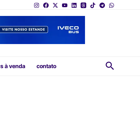
Pesquis
s à venda
contato