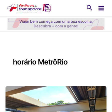
Ir
Pesquisa
para
o
conteúdo
horário MetrôRio