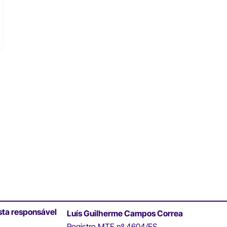
sta responsável
Luís Guilherme Campos Correa
Registro MTE nº 4604/ES