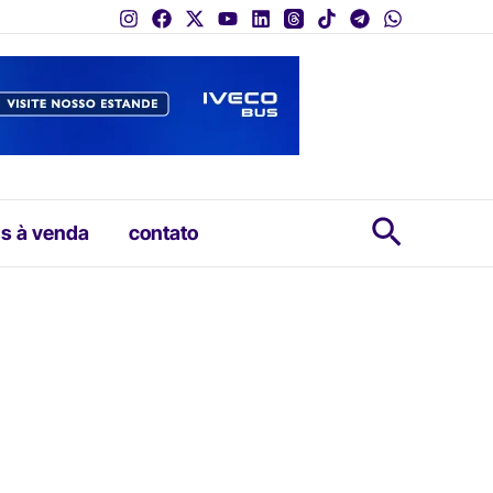
Pesquis
s à venda
contato