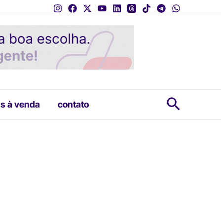
Pesquis
s à venda
contato