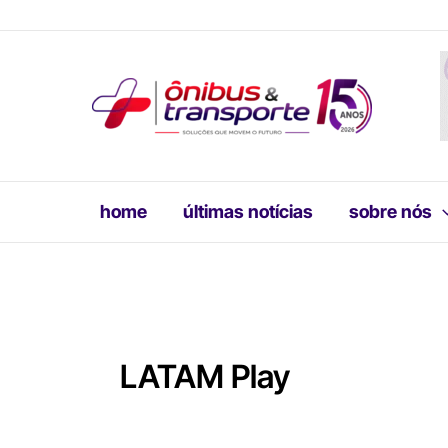
Ir
para
o
conteúdo
home
últimas notícias
sobre nós
LATAM Play