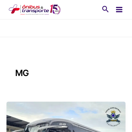
Ir
Pesquisa
para
o
conteúdo
MG