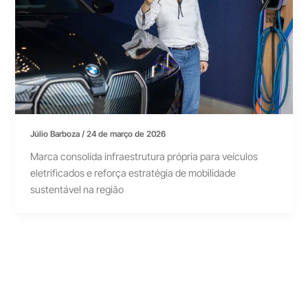
Júlio Barboza
/
24 de março de 2026
Marca consolida infraestrutura própria para veículos
eletrificados e reforça estratégia de mobilidade
sustentável na região