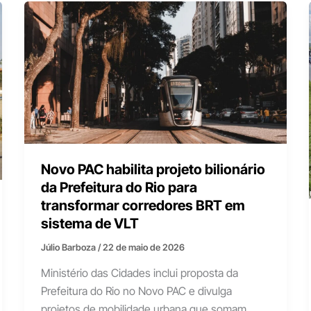
Novo PAC habilita projeto bilionário
da Prefeitura do Rio para
transformar corredores BRT em
sistema de VLT
Júlio Barboza
/
22 de maio de 2026
Ministério das Cidades inclui proposta da
Prefeitura do Rio no Novo PAC e divulga
projetos de mobilidade urbana que somam