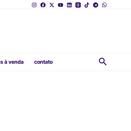
Pesquis
s à venda
contato