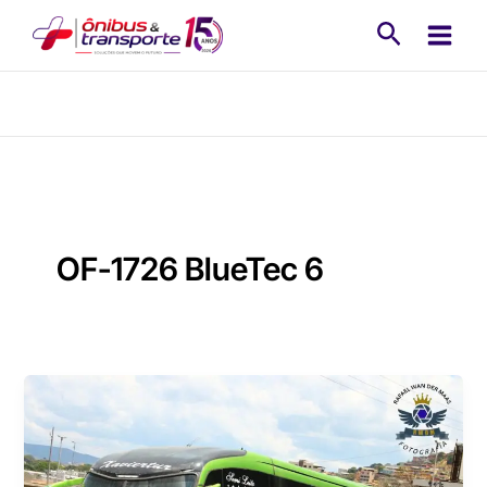
Ir
Pesquisa
para
o
conteúdo
OF-1726 BlueTec 6