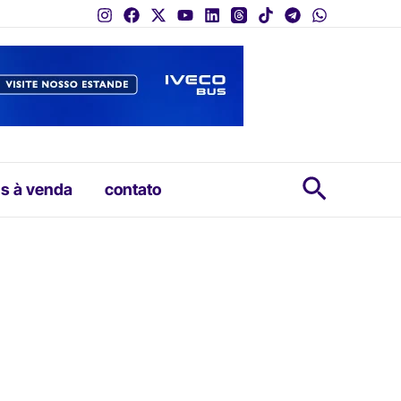
Pesquis
s à venda
contato