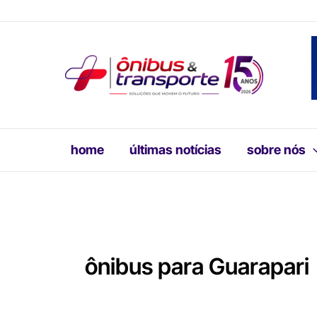
Ir
para
o
conteúdo
home
últimas notícias
sobre nós
ônibus para Guarapari