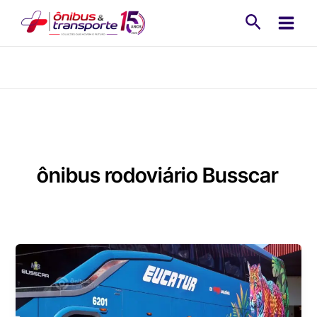
Ir
Pesquisa
para
o
conteúdo
ônibus rodoviário Busscar