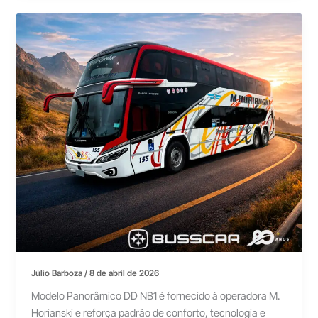
Júlio Barboza
/
8 de abril de 2026
Modelo Panorâmico DD NB1 é fornecido à operadora M.
Horianski e reforça padrão de conforto, tecnologia e