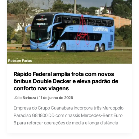
Rápido Federal amplia frota com novos
ônibus Double Decker e eleva padrão de
conforto nas viagens
Júlio Barboza
/
11 de junho de 2026
Empresa do Grupo Guanabara incorpora três Marcopolo
Paradiso G8 1800 DD com chassis Mercedes-Benz Euro
6 para reforçar operações de média e longa distância