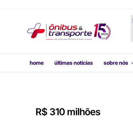
Ir
para
o
conteúdo
home
últimas notícias
sobre nós
R$ 310 milhões