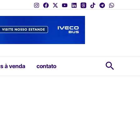
Pesquis
s à venda
contato