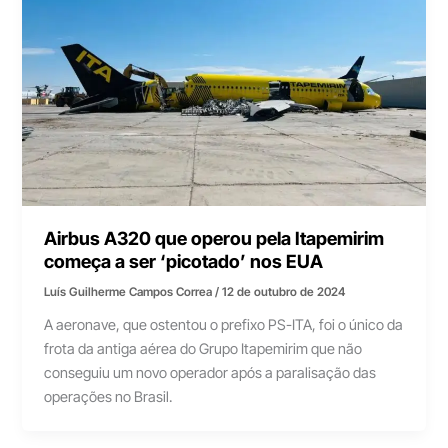
Airbus A320 que operou pela Itapemirim
começa a ser ‘picotado’ nos EUA
Luís Guilherme Campos Correa
/
12 de outubro de 2024
A aeronave, que ostentou o prefixo PS-ITA, foi o único da
frota da antiga aérea do Grupo Itapemirim que não
conseguiu um novo operador após a paralisação das
operações no Brasil.