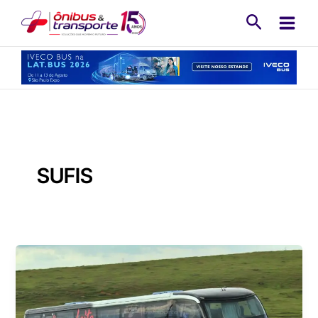
Ir
Pesquisa
para
o
conteúdo
SUFIS