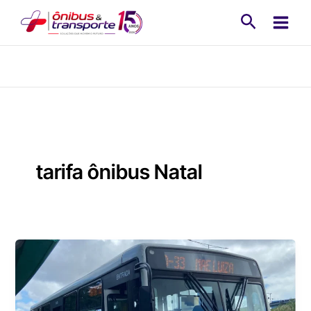
Ir
Pesquisa
para
o
conteúdo
tarifa ônibus Natal