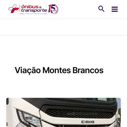
Ir
Pesquisa
para
o
conteúdo
Viação Montes Brancos