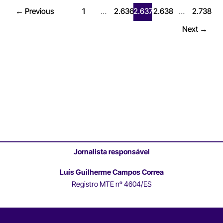
←
Previous
1
…
2.636
2.637
2.638
…
2.738
Next
→
Jornalista responsável
Luís Guilherme Campos Correa
Registro MTE nº 4604/ES