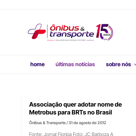
Ir
para
o
conteúdo
home
últimas notícias
sobre nós
Associação quer adotar nome de
Metrobus para BRTs no Brasil
Ônibus & Transporte
/
31 de agosto de 2012
Fonte: Jornal Floripa Foto: JC Barboza A