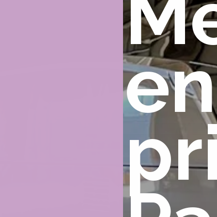
Mé
en
pr