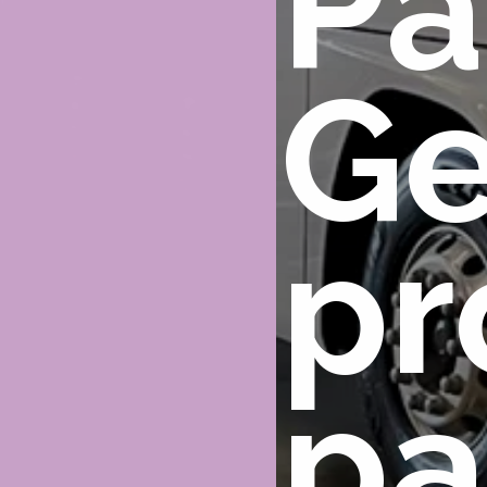
Pa
Ge
pr
pa