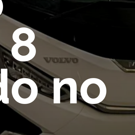
 
8 
o no 