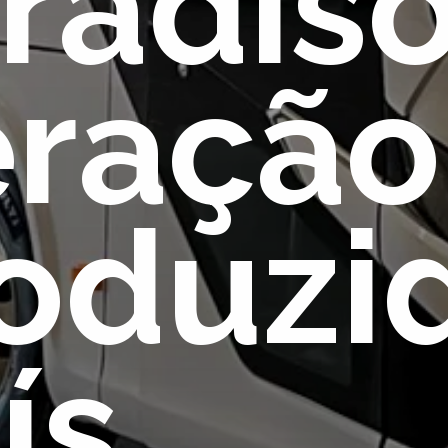
radiso
ração 
oduzid
ís