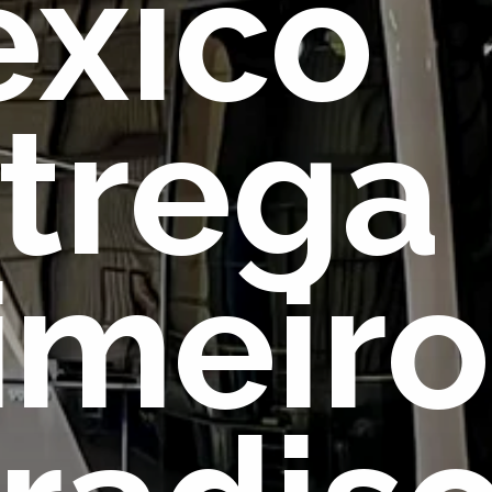
xico 
trega 
imeiro 