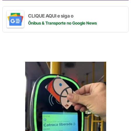
CLIQUE AQUI e siga o
Ônibus & Transporte
no Google News
Digite
aqui
o
seu
e-
mail