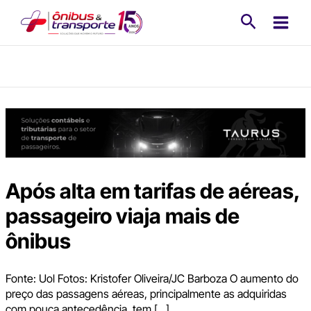
Ir
Pesquisa
para
o
conteúdo
Após alta em tarifas de aéreas,
passageiro viaja mais de
ônibus
Fonte: Uol Fotos: Kristofer Oliveira/JC Barboza O aumento do
preço das passagens aéreas, principalmente as adquiridas
com pouca antecedência, tem […]