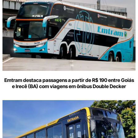
seu
e-
mail
Emtram destaca passagens a partir de R$ 190 entre Goiás
e Irecê (BA) com viagens em ônibus Double Decker