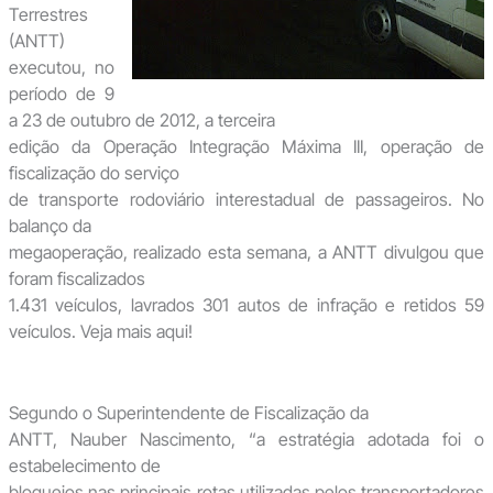
Terrestres
(ANTT)
executou, no
período de 9
a 23 de outubro de 2012, a terceira
edição da Operação Integração Máxima III, operação de
fiscalização do serviço
de transporte rodoviário interestadual de passageiros. No
balanço da
megaoperação, realizado esta semana, a ANTT divulgou que
foram fiscalizados
1.431 veículos, lavrados 301 autos de infração e retidos 59
veículos. Veja mais aqui!
Segundo o Superintendente de Fiscalização da
ANTT, Nauber Nascimento, “a estratégia adotada foi o
estabelecimento de
bloqueios nas principais rotas utilizadas pelos transportadores