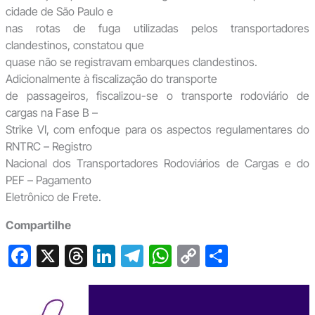
cidade de São Paulo e
nas rotas de fuga utilizadas pelos transportadores
clandestinos, constatou que
quase não se registravam embarques clandestinos.
Adicionalmente à fiscalização do transporte
de passageiros, fiscalizou-se o transporte rodoviário de
cargas na Fase B –
Strike VI, com enfoque para os aspectos regulamentares do
RNTRC – Registro
Nacional dos Transportadores Rodoviários de Cargas e do
PEF – Pagamento
Eletrônico de Frete.
Compartilhe
F
X
T
Li
T
W
C
S
a
hr
n
el
h
o
h
c
e
ke
e
at
p
ar