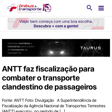
Ir
Pesquisa
para
o
conteúdo
ANTT faz fiscalização para
combater o transporte
clandestino de passageiros
Fonte: ANTT Foto: Divulgação A Superintendência de
Fiscalização da Agência Nacional de Transportes Terrestres
(ANTT) executou, no período de […]