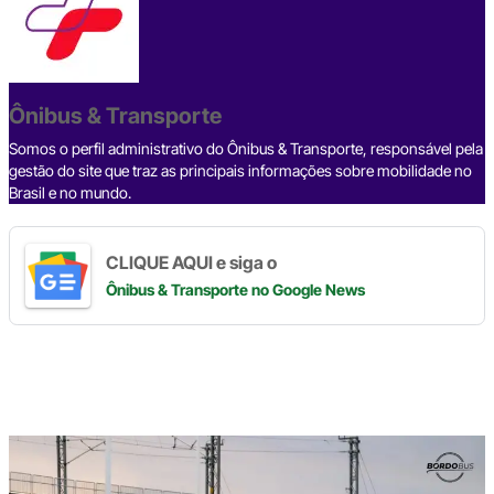
e
a
dI
gr
s
y
e
b
d
n
a
A
Li
o
s
m
p
n
o
p
k
Ônibus & Transporte
k
Somos o perfil administrativo do Ônibus & Transporte, responsável pela
gestão do site que traz as principais informações sobre mobilidade no
Brasil e no mundo.
CLIQUE AQUI e siga o
Ônibus & Transporte
no Google News
Digite
aqui
o