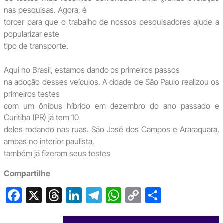
nas pesquisas. Agora, é
torcer para que o trabalho de nossos pesquisadores ajude a
popularizar este
tipo de transporte.
Aqui no Brasil, estamos dando os primeiros passos
na adoção desses veículos. A cidade de São Paulo realizou os
primeiros testes
com um ônibus híbrido em dezembro do ano passado e
Curitiba (PR) já tem 10
deles rodando nas ruas. São José dos Campos e Araraquara,
ambas no interior paulista,
também já fizeram seus testes.
Compartilhe
F
X
T
Li
T
W
C
S
a
hr
n
el
h
o
h