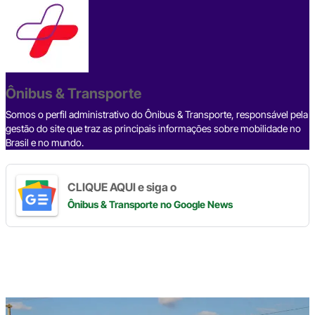
c
e
ke
e
at
p
ar
e
a
dI
gr
s
y
e
b
d
n
a
A
Li
o
s
m
p
n
o
p
k
Ônibus & Transporte
k
Somos o perfil administrativo do Ônibus & Transporte, responsável pela
gestão do site que traz as principais informações sobre mobilidade no
Brasil e no mundo.
CLIQUE AQUI e siga o
Ônibus & Transporte
no Google News
Digite