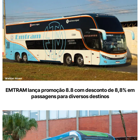
aqui
o
seu
e-
mail
EMTRAM lança promoção 8.8 com desconto de 8,8% em
passagens para diversos destinos