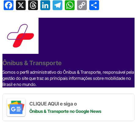
F
X
T
Li
T
W
C
S
a
hr
n
el
h
o
h
c
e
ke
e
at
p
ar
e
a
dI
gr
s
y
e
b
d
n
a
A
Li
o
s
m
p
n
o
p
k
Ônibus & Transporte
k
Somos o perfil administrativo do Ônibus & Transporte, responsável pela
gestão do site que traz as principais informações sobre mobilidade no
Brasil e no mundo.
CLIQUE AQUI e siga o
Ônibus & Transporte
no Google News