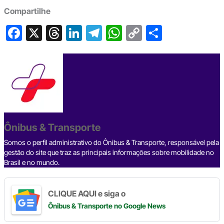
Compartilhe
F
X
T
Li
T
W
C
S
a
hr
n
el
h
o
h
c
e
ke
e
at
p
ar
e
a
dI
gr
s
y
e
b
d
n
a
A
Li
o
s
m
p
n
o
p
k
Ônibus & Transporte
k
Somos o perfil administrativo do Ônibus & Transporte, responsável pela
gestão do site que traz as principais informações sobre mobilidade no
Brasil e no mundo.
CLIQUE AQUI e siga o
Ônibus & Transporte
no Google News