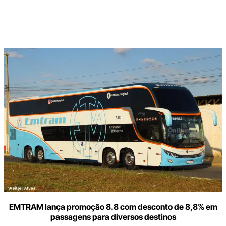
Digite
aqui
o
seu
e-
mail
EMTRAM lança promoção 8.8 com desconto de 8,8% em
passagens para diversos destinos