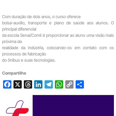
Com duração de dois anos, o curso oferece
bolsa-auxílio, transporte e plano de saúde aos alunos. O
principal diferencial
da escola Senai/Comil é proporcionar ao aluno uma visão mais
próxima da
realidade da indústria, colocando-os em contato com os
processos de fabricação
do ônibus e suas tecnologias.
Compartilhe
F
X
T
Li
T
W
C
S
a
hr
n
el
h
o
h
c
e
ke
e
at
p
ar
e
a
dI
gr
s
y
e