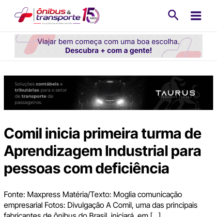
Ir
Pesquisa
para
o
conteúdo
Comil inicia primeira turma de
Aprendizagem Industrial para
pessoas com deficiência
Fonte: Maxpress Matéria/Texto: Moglia comunicação
empresarial Fotos: Divulgação A Comil, uma das principais
fabricantes de ônibus do Brasil, iniciará, em […]