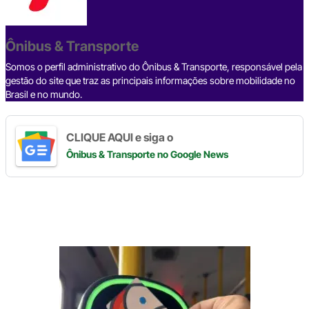
b
d
n
a
A
Li
o
s
m
p
n
o
p
k
Ônibus & Transporte
k
Somos o perfil administrativo do Ônibus & Transporte, responsável pela
gestão do site que traz as principais informações sobre mobilidade no
Brasil e no mundo.
CLIQUE AQUI e siga o
Ônibus & Transporte
no Google News
Digite
aqui
o
seu
e-