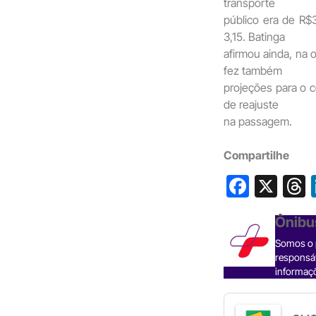
transporte
público era de R
3,15. Batinga
afirmou ainda, na 
fez também
projeções para o 
de reajuste
na passagem.
Compartilhe
F
X
a
h
Ônibu
c
Somos o p
e
responsáv
b
informaçõ
o
s