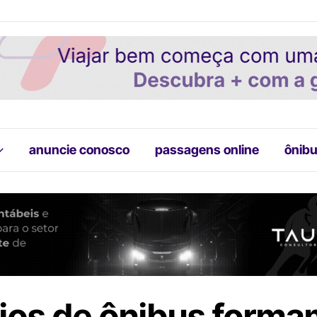
anuncie conosco
passagens online
ônibu
ios de ônibus formam