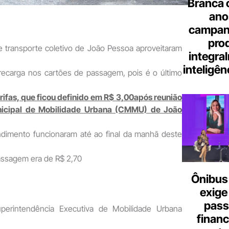
Branca 
ano
campanh
pro
e transporte coletivo de João Pessoa aproveitaram
integra
inteligênc
a recarga nos cartões de passagem, pois é o último
arifas, que ficou definido em R$ 3,00após reunião
icipal de Mobilidade Urbana (CMMU) de João
dimento funcionaram até ao final da manhã deste
passagem era de R$ 2,70
Ônibus 
exige
pass
erintendência Executiva de Mobilidade Urbana
finan