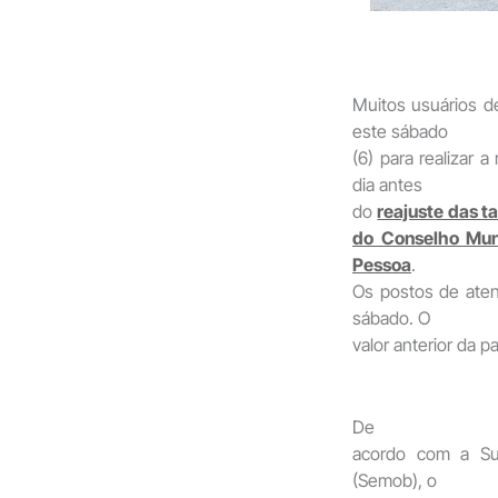
Muitos usuários d
este sábado
(6) para realizar 
dia antes
do
reajuste das t
do Conselho Mun
Pessoa
.
Os postos de aten
sábado. O
valor anterior da 
De
acordo com a Sup
(Semob), o