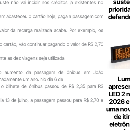
suste
uste não vai incidir nos créditos já existentes no
priorid
defend
quem abasteceu o cartão hoje, paga a passagem com
valor da recarga realizada acabe. Por exemplo, os
o cartão, vão continuar pagando o valor de R$ 2,70
te as dez viagens seja utilizada.
iro aumento da passagem de ônibus em João
Lum
madamente um ano. No dia 6 de
aprese
5 o bilhete de ônibus passou de R$ 2,35 para R$
LED 2 n
ia 13 de julho, a passagem passou para R$ 2,70 e
2026 e
uma nov
de it
eletrôn