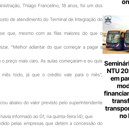
ôn
nistração, Thiago Francelino, 18 anos, foi um dos
posto de atendimento do Terminal de Integração do
disse que, mesmo com as filas maiores do que o
izar. “Melhor adiantar do que começar a pagar a
 o preço mais caro. As aulas começaram e eu quis
Seminári
NTU 20
mês todo, já que o crédito vale para o mês”,
em pa
mod
financia
trans
icou abaixo do valor previsto pelo superintendente
transpor
no 
 havia informado ao G1, na quinta-feira (4), que
 pedido pelas empresas que detém a concessão do