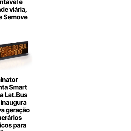
ntável e
ade viária,
e Semove
inator
nta Smart
a Lat.Bus
 inaugura
a geração
inerários
icos para