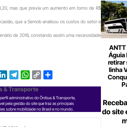
$3,20, mas que previa um aumento em torno de R$
ocasião, que a Semob analisou os custos do setor e
cenário de 2016, constando assim uma necessidade
ANTT 
Águia 
retirar
linha 
T
Li
T
W
C
S
Conqu
r
n
el
h
o
h
P
s & Transporte
e
ke
e
at
p
ar
erfil administrativo do Ônibus & Transporte,
a
dI
gr
s
y
e
Receba
el pela gestão do site que traz as principais
d
n
a
A
Li
es sobre mobilidade no Brasil e no mundo.
do site
m
p
n
m