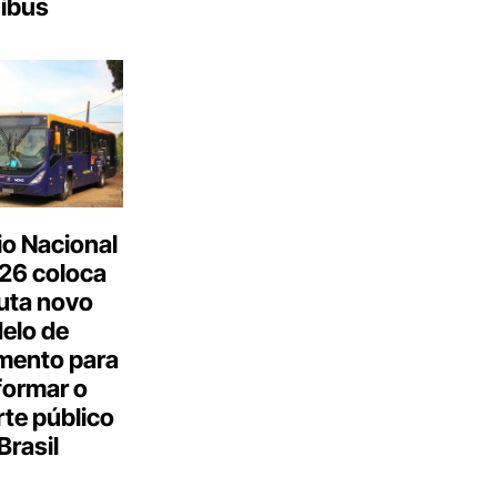
ibus
o Nacional
26 coloca
uta novo
elo de
mento para
formar o
te público
Brasil