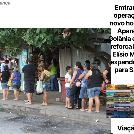
rança
Emtra
opera
novo hor
Apare
Goiânia e
reforça 
Elísio 
expande
para S
Viaçã