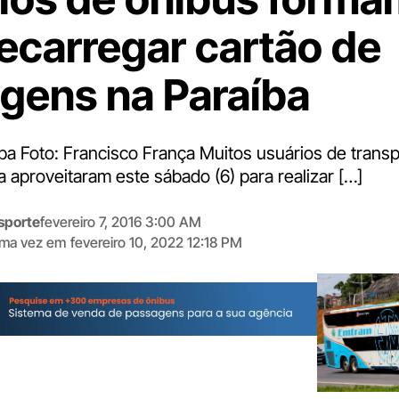
recarregar cartão de
gens na Paraíba
ba Foto: Francisco França Muitos usuários de transp
 aproveitaram este sábado (6) para realizar […]
sporte
fevereiro 7, 2016 3:00 AM
tima vez em
fevereiro 10, 2022 12:18 PM
Digite
aqui
o
seu
e-
mail