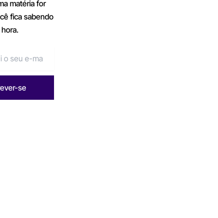
a matéria for
ocê fica sabendo
 hora.
rever-se