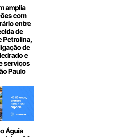
m amplia
ções com
ário entre
cida de
 Petrolina,
ligação de
Medrado e
 serviços
ão Paulo
o Águia