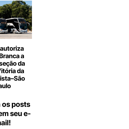
autoriza
Branca a
 seção da
Vitória da
ista–São
aulo
 os posts
 em seu e-
ail!