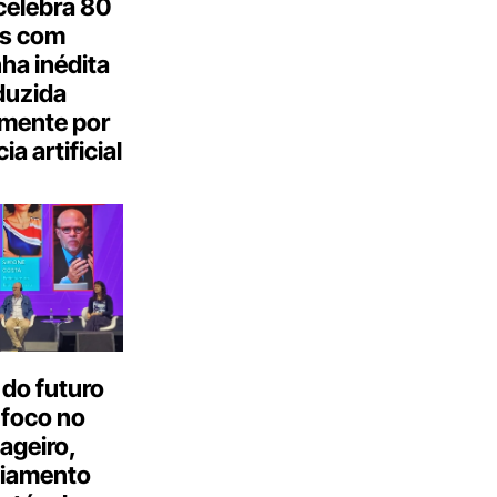
celebra 80
s com
a inédita
duzida
lmente por
ia artificial
do futuro
 foco no
ageiro,
ciamento