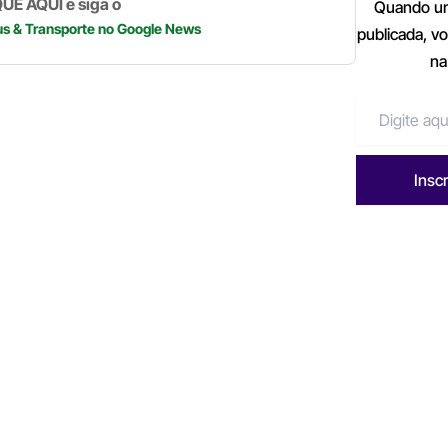
p
k
UE AQUI e siga o
Quando um
us & Transporte
no Google News
publicada, v
na
Insc