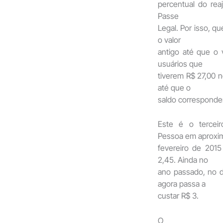
percentual do reaj
Passe
Legal. Por isso, 
o valor
antigo até que o 
usuários que
tiverem R$ 27,00 n
até que o
saldo corresponden
Este é o terce
Pessoa em aproxi
fevereiro de 201
2,45. Ainda no
ano passado, no d
agora passa a
custar R$ 3.
O