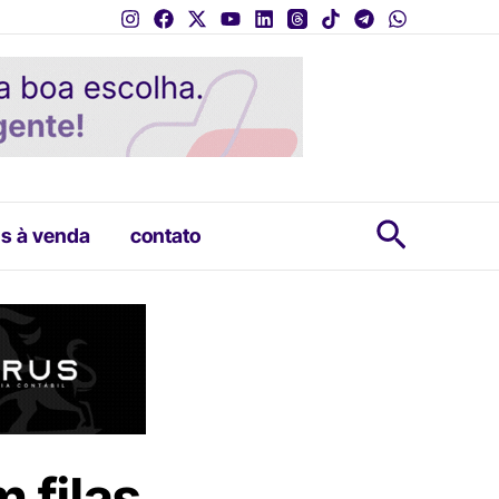
Pesquis
s à venda
contato
 filas