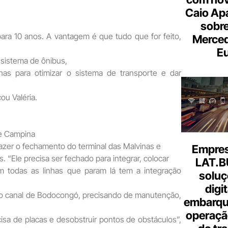
Caio Ap
sobre
ara 10 anos. A vantagem é que tudo que for feito,
Merce
Eu
 sistema de ônibus,
nhas para otimizar o sistema de transporte e dar
cou Valéria.
de Campina
azer o fechamento do terminal das Malvinas e
Empresa
as. “Ele precisa ser fechado para integrar, colocar
LAT.B
m todas as linhas que param lá tem a integração
soluç
digi
no canal de Bodocongó, precisando de manutenção,
embarque
operaçã
isa de placas e desobstruir pontos de obstáculos”,