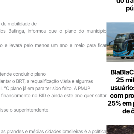
do tr
pú
 de mobilidade de
los Batinga, informou que o plano do município
no e levará pelo menos um ano e meio para ficar
BlaBlaC
tende concluir o plano
25 mi
antar o BRT, a requalificação viária e algumas
usuários
l. “O plano já era para ter sido feito. A PMJP
com pr
financiamento no BID e ainda este ano quer soltar
25% em 
disse o superintendente.
de 
as grandes e médias cidades brasileiras é a política