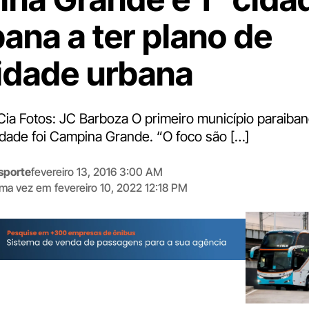
bana a ter plano de
idade urbana
Cia Fotos: JC Barboza O primeiro município paraiban
idade foi Campina Grande. “O foco são […]
sporte
fevereiro 13, 2016 3:00 AM
tima vez em
fevereiro 10, 2022 12:18 PM
Digite
aqui
o
seu
e-
mail