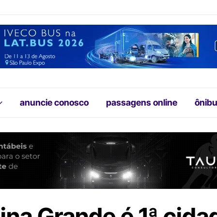
anuncie conosco
passagens online
ônibu
na Grande é 1ª cida