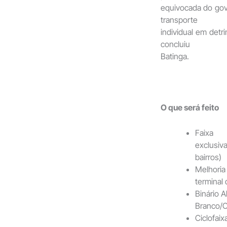
equivocada do gove
transporte
individual em detr
concluiu
Batinga.
O que será feito
Faixa
exclusiv
bairros)
Melhoria
terminal
Binário A
Branco/C
Ciclofaix