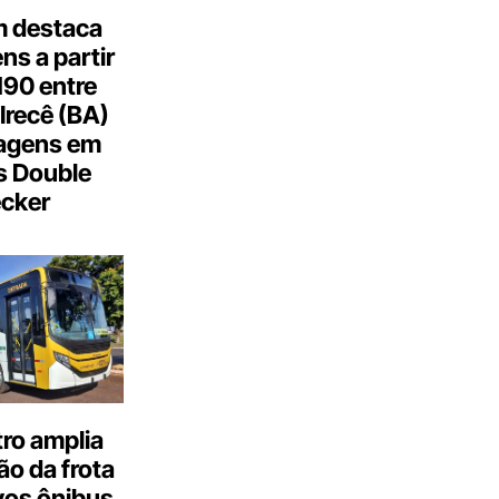
 destaca
s a partir
190 entre
Irecê (BA)
agens em
s Double
cker
ro amplia
o da frota
os ônibus