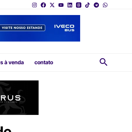
Pesquis
s à venda
contato
de