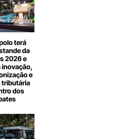
olo terá
stande da
s 2026 e
 inovação,
onização e
tributária
ntro dos
bates