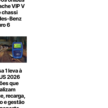
ache VIP V
 chassi
des-Benz
ro 6
 1 leva à
US 2026
ões que
talizam
, recarga,
o e gestão