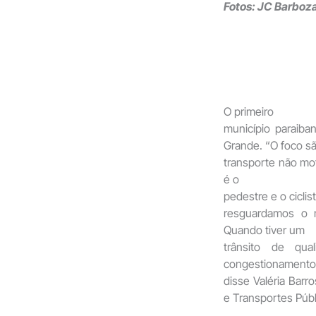
Fotos: JC Barboz
O primeiro
município paraiba
Grande. “O foco s
transporte não moto
é o
pedestre e o ciclis
resguardamos o m
Quando tiver um
trânsito de qual
congestionamento
disse Valéria Barr
e Transportes Púb