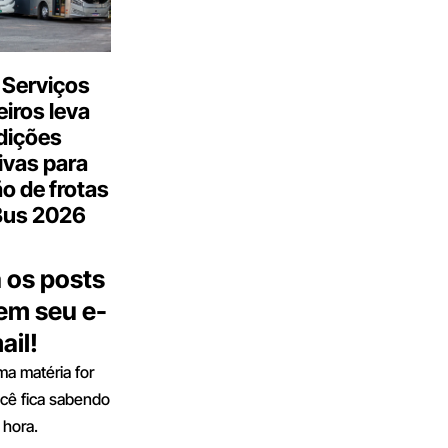
 Serviços
iros leva
dições
ivas para
o de frotas
Bus 2026
 os posts
 em seu e-
ail!
a matéria for
ocê fica sabendo
 hora.