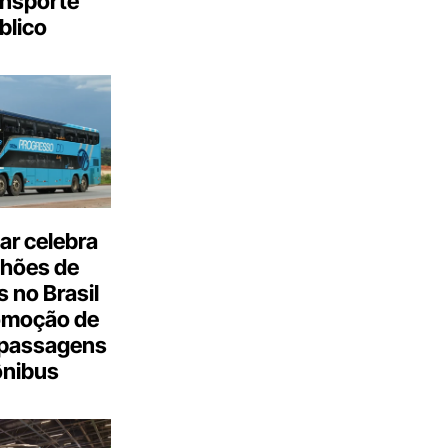
ansporte
blico
ar celebra
lhões de
 no Brasil
omoção de
passagens
ônibus