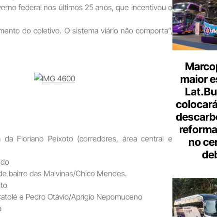
rno federal nos últimos 25 anos, que incentivou o
imento do coletivo. O sistema viário não comporta”,
Marcop
maior e
Lat.Bu
colocará
descarb
reforma 
a da Floriano Peixoto (corredores, área central e
no ce
de
 do
 de bairro das Malvinas/Chico Mendes.
lto
atolé e Pedro Otávio/Aprígio Nepomuceno
a