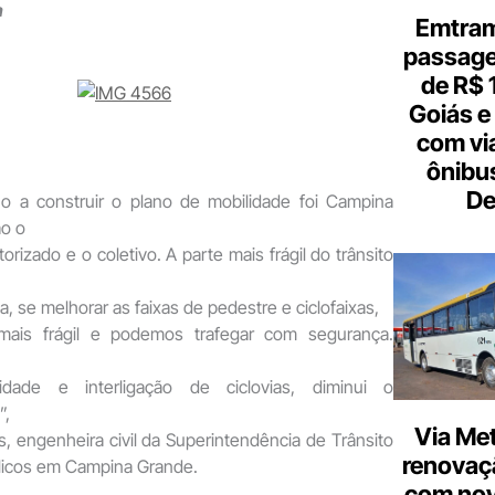
a
Emtram
passagen
de R$ 
Goiás e 
com vi
ônibu
De
no a construir o plano de mobilidade foi Campina
ão o
rizado e o coletivo. A parte mais frágil do trânsito
ta, se melhorar as faixas de pedestre e ciclofaixas,
ais frágil e podemos trafegar com segurança.
idade e interligação de ciclovias, diminui o
”,
Via Met
os, engenheira civil da Superintendência de Trânsito
renovaçã
licos em Campina Grande.
com nov