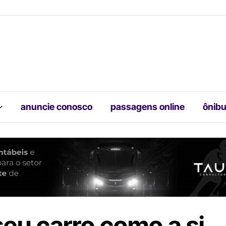
anuncie conosco
passagens online
ônibu
eu carro como a si