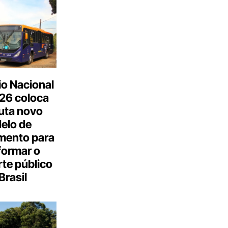
o Nacional
26 coloca
uta novo
elo de
mento para
formar o
te público
Brasil