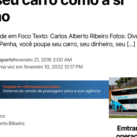
mo
ade em Foco Texto: Carlos Alberto Ribeiro Fotos: Di
 Penha, você poupa seu carro, seu dinheiro, seu […]
sporte
fevereiro 21, 2016 3:00 AM
tima vez em
fevereiro 10, 2022 12:17 PM
Digite
aqui
o
seu
e-
mail
co
rto Ribeiro
Emtra
opera