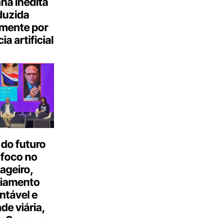
a inédita
duzida
lmente por
ia artificial
do futuro
 foco no
ageiro,
ciamento
ntável e
ade viária,