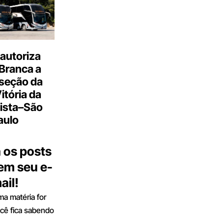
autoriza
Branca a
 seção da
Vitória da
ista–São
aulo
 os posts
 em seu e-
ail!
a matéria for
ocê fica sabendo