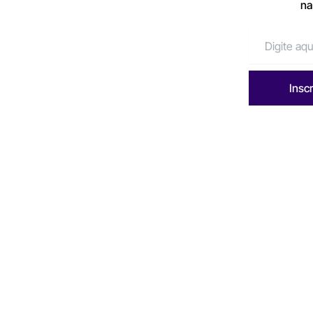
na
Insc