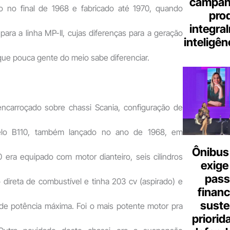
campanh
o no final de 1968 e fabricado até 1970, quando
pro
integra
para a linha MP-II, cujas diferenças para a geração
inteligênc
ue pouca gente do meio sabe diferenciar.
 encarroçado sobre chassi Scania, configuração de
elo B110, também lançado no ano de 1968, em
Ônibus 
 era equipado com motor dianteiro, seis cilindros
exige
pass
 direta de combustível e tinha 203 cv (aspirado) e
finan
suste
 de potência máxima. Foi o mais potente motor pra
priorid