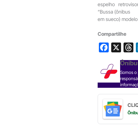
espelho retroviso
“Bussa (ônibus
em sueco) modelo 1
Compartilhe
F
X
a
h
Ônibu
c
Somos o p
e
responsáv
b
informaçõ
o
s
o
CLIQ
Ônib
k