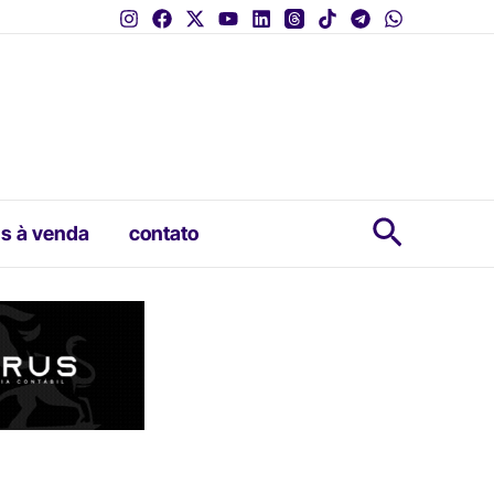
Pesquis
s à venda
contato