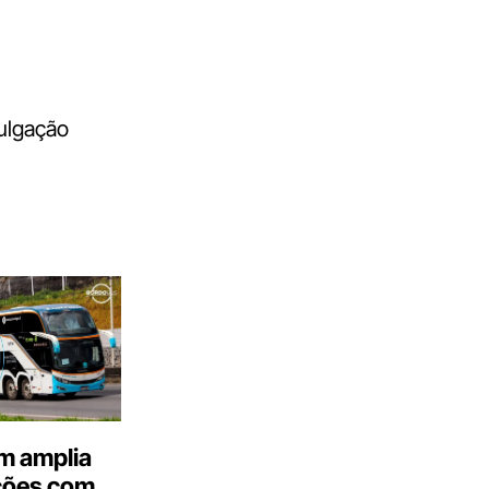
vulgação
m amplia
ções com