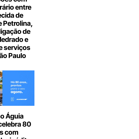
ário entre
cida de
 Petrolina,
ligação de
Medrado e
 serviços
ão Paulo
o Águia
celebra 80
s com