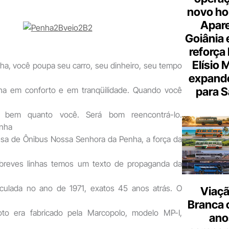
novo hor
Apare
Goiânia e
reforça 
Elísio 
ha, você poupa seu carro, seu dinheiro, seu tempo
expande
para S
nha em conforto e em tranqüilidade. Quando você
o bem quanto você. Será bom reencontrá-lo.
enha
sa de Ônibus Nossa Senhora da Penha, a força da
s breves linhas temos um texto de propaganda da
iculada no ano de 1971, exatos 45 anos atrás. O
Viaçã
Branca 
foto era fabricado pela Marcopolo, modelo MP-I,
ano