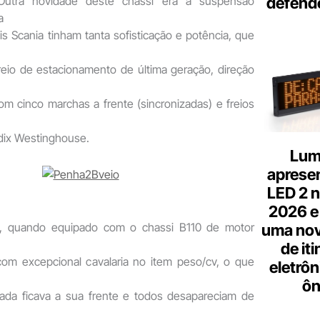
defend
utra novidade deste chassi era a suspensão
a
sis Scania tinham tanta sofisticação e potência, que
reio de estacionamento de última geração, direção
m cinco marchas a frente (sincronizadas) e freios
ndix Westinghouse.
Lum
aprese
LED 2 n
2026 e
, quando equipado com o chassi B110 de motor
uma nov
de it
com excepcional cavalaria no item peso/cv, o que
eletrôn
ôn
 nada ficava a sua frente e todos desapareciam de