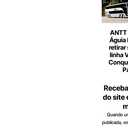
ANTT 
Águia 
retirar
linha 
Conqu
P
Receba
do site
m
Quando um
publicada, v