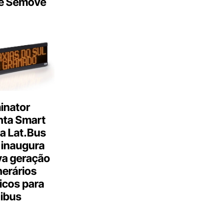
e Semove
inator
nta Smart
a Lat.Bus
 inaugura
a geração
inerários
icos para
ibus