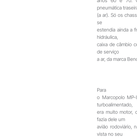
anos 60 e 70. O
pneumática traseir
(a ar). Só os chas
se
estendia ainda a f
hidráulica,
caixa de câmbio co
de serviço
a ar, da marca Be
Para
o Marcopolo MP-I
turboalimentado,
era muito motor, 
fazia dele um
avião rodoviário,
vista no seu