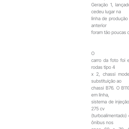
Geração 1, lançad
cedeu lugar na
linha de produção 
anterior
foram tão poucas q
O
carro da foto foi
rodas tipo 4
x 2, chassi mod
substituição ao
chassi B76. O B110
em linha,
sistema de injeção
275 cv
(turboalimentado)
ônibus nos