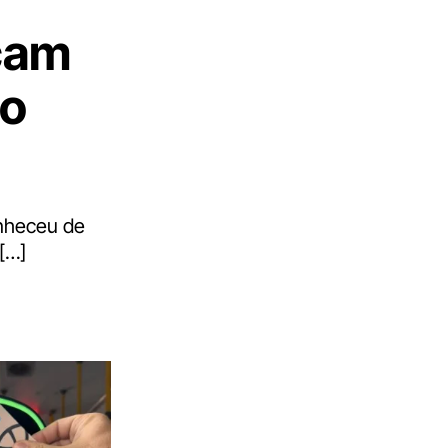
rçam
to
onheceu de
[…]