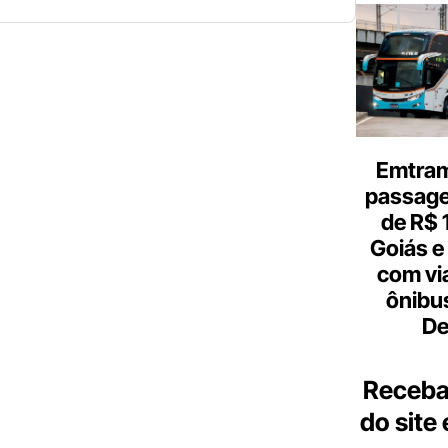
Emtram
passagen
de R$ 
Goiás e 
com vi
ônibu
De
Receba
do site