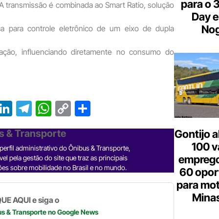
para o 
A transmissão é combinada ao Smart Ratio, solução
Day e
Nog
a para controle eletrônico de um eixo de dupla
cação, influenciando diretamente no consumo do
T
Li
T
W
C
S
r
n
el
h
o
h
s & Transporte
Gontijo a
e
ke
e
at
p
ar
100 v
erfil administrativo do Ônibus & Transporte,
a
dI
gr
s
y
e
emprego
el pela gestão do site que traz as principais
d
n
a
A
Li
es sobre mobilidade no Brasil e no mundo.
60 opor
m
p
n
para mot
Minas
p
k
UE AQUI e siga o
us & Transporte
no Google News