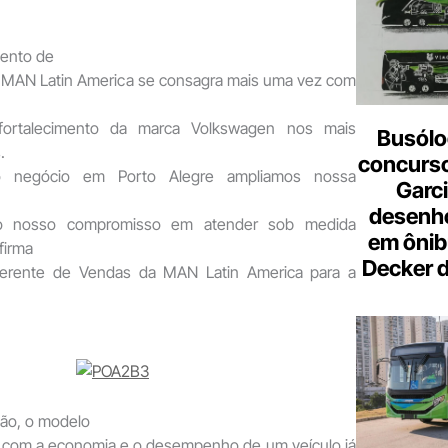
mento de
 A MAN Latin America se consagra mais uma vez com
 fortalecimento da marca Volkswagen nos mais
Busólo
.
concurso
 negócio em Porto Alegre ampliamos nossa
Garci
desenho
ndo nosso compromisso em atender sob medida
em ônib
firma
Decker 
gerente de Vendas da MAN Latin America para a
ão, o modelo
to com a economia e o desempenho de um veículo já