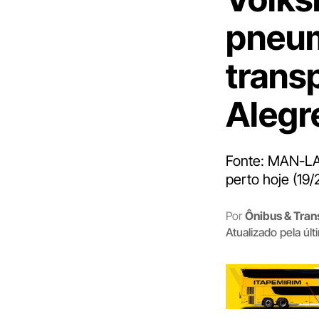
pneum
trans
Alegr
Fonte: MAN-LA 
perto hoje (19
Por
Ônibus & Tran
Atualizado pela úl