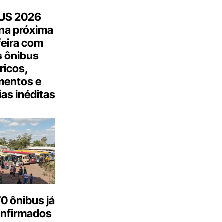
US 2026
na próxima
feira com
 ônibus
tricos,
mentos e
as inéditas
0 ônibus já
onfirmados