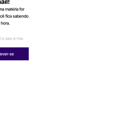
ail!
a matéria for
ocê fica sabendo
 hora.
rever-se