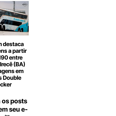
 destaca
s a partir
190 entre
Irecê (BA)
agens em
s Double
cker
 os posts
 em seu e-