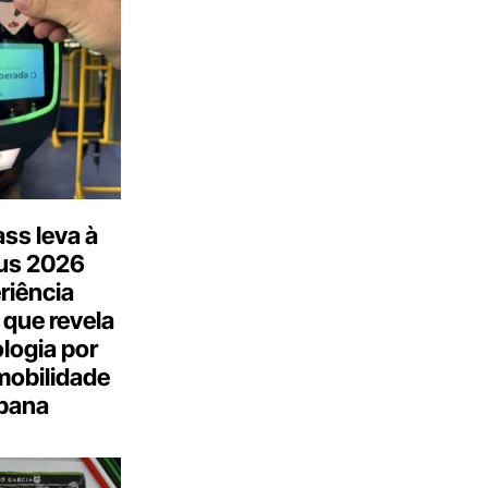
ss leva à
us 2026
riência
 que revela
logia por
mobilidade
bana