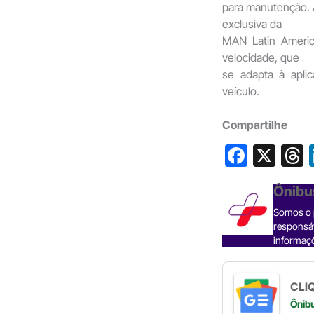
para manutenção. 
exclusiva da
MAN Latin Americ
velocidade, que
se adapta à apli
veículo.
Compartilhe
F
X
a
h
Ônibu
c
Somos o p
e
responsáv
b
informaçõ
o
s
o
CLIQ
Ônib
k