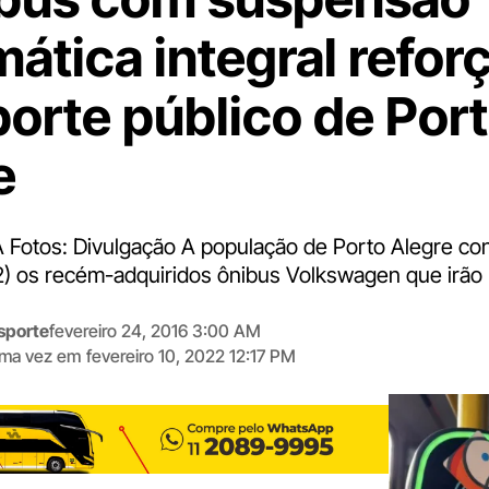
ática integral refo
porte público de Por
e
Fotos: Divulgação A população de Porto Alegre c
/2) os recém-adquiridos ônibus Volkswagen que irão 
sporte
fevereiro 24, 2016 3:00 AM
tima vez em
fevereiro 10, 2022 12:17 PM
Digite
aqui
o
seu