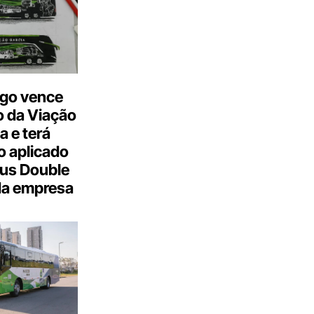
go vence
 da Viação
a e terá
 aplicado
us Double
da empresa