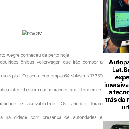
e-
mail
rto Alegre conheceu de perto hoje
Autopa
adquiridos ônibus Volkswagen que irão compor a
Lat.B
o da capital. O pacote contempla 64 Volksbus 17.230
expe
imersiva
ica integral e com configurações que atendem às
a tecno
trás da 
bilidade e acessibilidade. Os veículos foram
ur
zada na cidade com presença de autoridades e