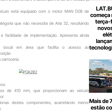
LAT.B
eículo está equipado com o motor MAN D08 de
começa 
é
terça-
tegoria que não necessita de Arla 32, resultando
novos
elé
 e facilidade de implementação. Apresenta ainda
lança
tecnologi
m bocal em área que facilita o acesso ao
osição
 carroceria.
vos
eios de 410 mm, que proporcionam ao veículo
ior
Mais de 7
 lonas destes componentes, acarretando menor
estão c
s