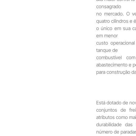
consagrado
no mercado. O v
quatro cilindros e 
o único em sua ca
em menor
custo operacional
tanque de
combustível co
abastecimento e p
para construção da
Está dotado de no
conjuntos de fr
atributos como ma
durabilidade das
número de parada