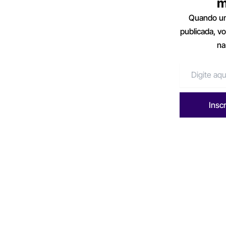
m
Quando um
publicada, v
na
Insc