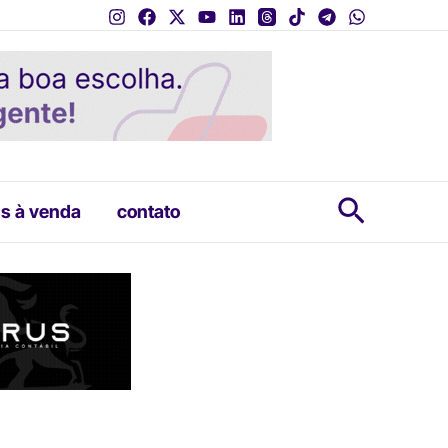
Pesquis
s à venda
contato