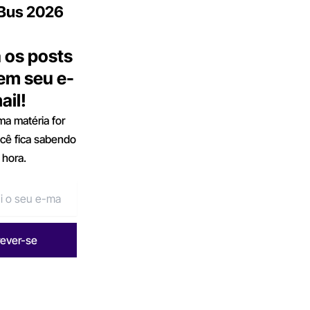
.Bus 2026
 os posts
 em seu e-
ail!
a matéria for
ocê fica sabendo
 hora.
rever-se