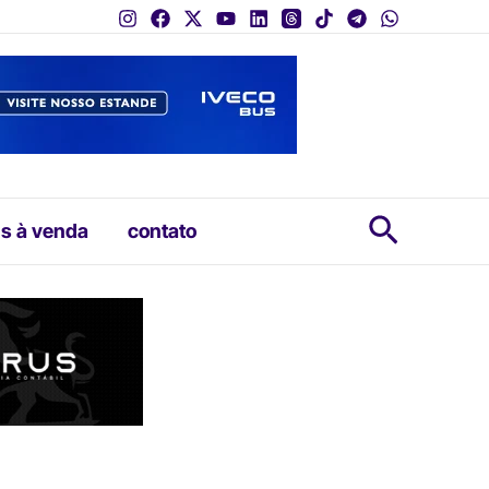
Pesquis
s à venda
contato