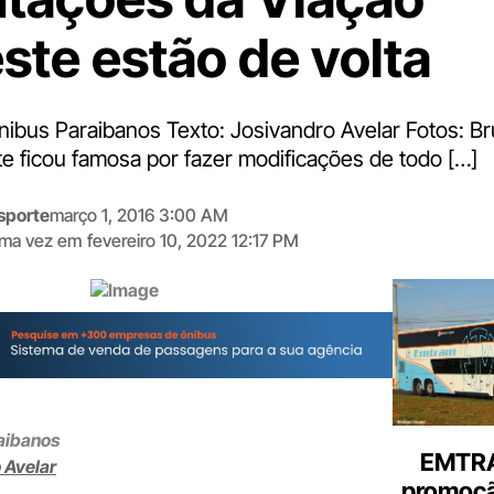
Ônibus Paraibanos Texto: Josivandro Avelar Fotos: B
e ficou famosa por fazer modificações de todo […]
sporte
março 1, 2016 3:00 AM
tima vez em
fevereiro 10, 2022 12:17 PM
Digite
aqui
o
seu
e-
mail
raibanos
EMTRA
 Avelar
promoçã