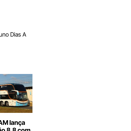
runo Dias A
M lança
o 8.8 com