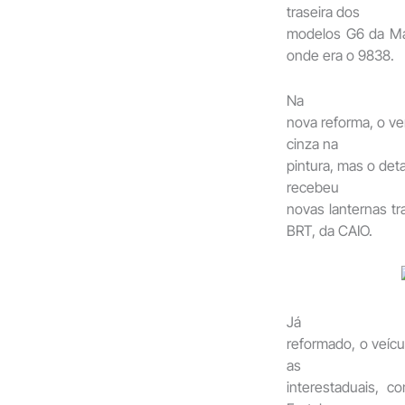
traseira dos
modelos G6 da Mar
onde era o 9838.
Na
nova reforma, o ve
cinza na
pintura, mas o det
recebeu
novas lanternas tr
BRT, da CAIO.
Já
reformado, o veícu
as
interestaduais, 