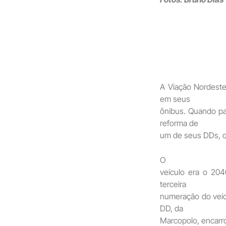
A Viação Nordeste
em seus
ônibus. Quando pa
reforma de
um de seus DDs, q
O
veículo era o 20
terceira
numeração do veíc
DD, da
Marcopolo, encarr