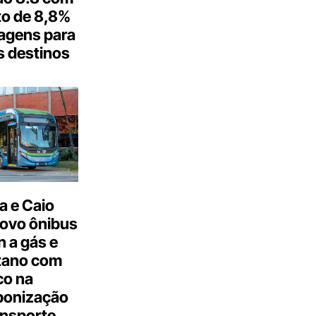
o de 8,8%
agens para
s destinos
a e Caio
ovo ônibus
 a gás e
tano com
co na
bonização
ansporte