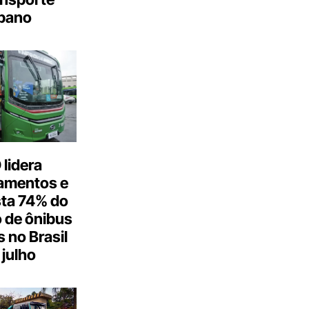
bano
lidera
amentos e
ta 74% do
 de ônibus
s no Brasil
julho