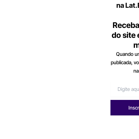
na Lat
Receba
do site
m
Quando um
publicada, v
na
Insc