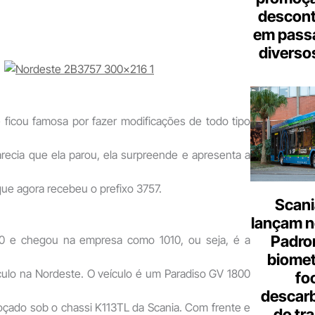
descont
em pass
diverso
 ficou famosa por fazer modificações de todo tipo
recia que ela parou, ela surpreende e apresenta a
ue agora recebeu o prefixo 3757.
Scani
lançam n
Padron
40 e chegou na empresa como 1010, ou seja, é a
biome
ulo na Nordeste. O veículo é um Paradiso GV 1800
fo
descar
oçado sob o chassi K113TL da Scania. Com frente e
do tr