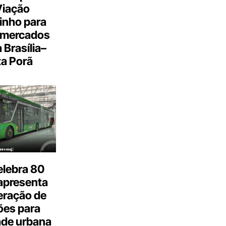
Viação
inho para
 mercados
a Brasília–
a Porã
elebra 80
apresenta
eração de
ões para
ade urbana