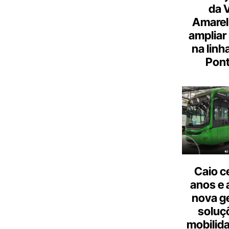
da 
Amarel
ampliar
na linh
Pont
Caio c
anos e 
nova g
soluç
mobilid