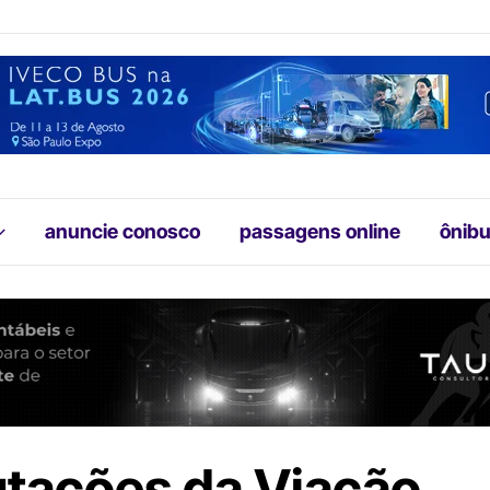
anuncie conosco
passagens online
ônibu
tações da Viação