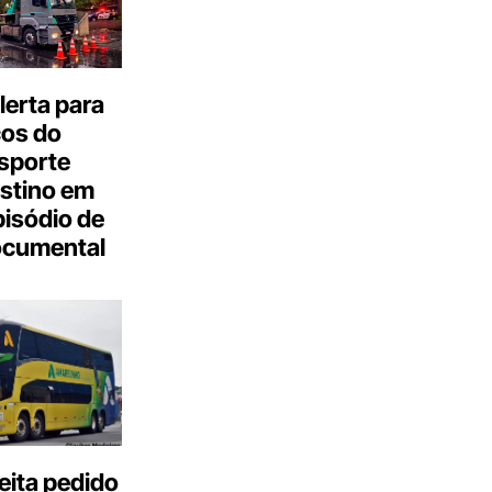
erta para
cos do
sporte
stino em
isódio de
ocumental
eita pedido