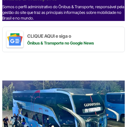
k
Somos o perfil administrativo do Ônibus & Transporte, responsável pela
gestão do site que traz as principais informações sobre mobilidade no
Brasil e no mundo.
CLIQUE AQUI e siga o
Ônibus & Transporte
no Google News
Digite
aqui
o
seu
e-
mail