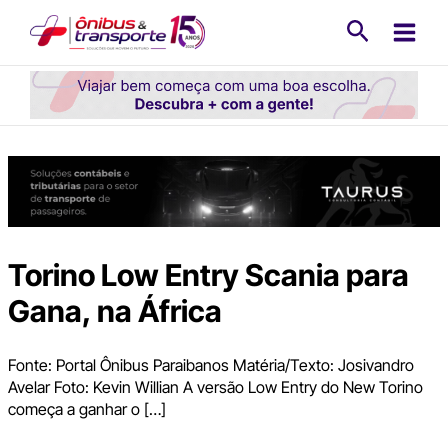
Ir
Pesquisa
para
o
conteúdo
Torino Low Entry Scania para
Gana, na África
Fonte: Portal Ônibus Paraibanos Matéria/Texto: Josivandro
Avelar Foto: Kevin Willian A versão Low Entry do New Torino
começa a ganhar o […]