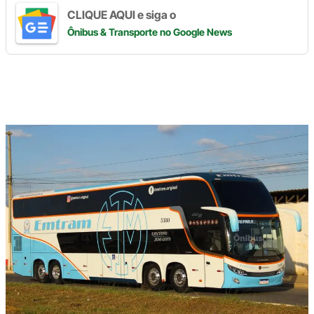
CLIQUE AQUI e siga o
Ônibus & Transporte
no Google News
Digite
aqui
o
seu
e-
mail