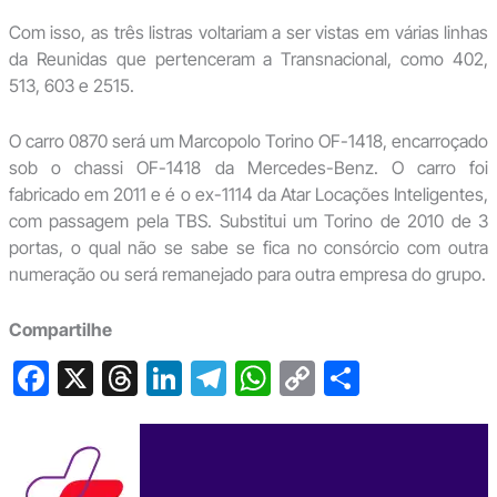
Com isso, as três listras voltariam a ser vistas em várias linhas
da Reunidas que pertenceram a Transnacional, como 402,
513, 603 e 2515.
O carro 0870 será um Marcopolo Torino OF-1418, encarroçado
sob o chassi OF-1418 da Mercedes-Benz. O carro foi
fabricado em 2011 e é o ex-1114 da Atar Locações Inteligentes,
com passagem pela TBS. Substitui um Torino de 2010 de 3
portas, o qual não se sabe se fica no consórcio com outra
numeração ou será remanejado para outra empresa do grupo.
Compartilhe
F
X
T
Li
T
W
C
S
a
hr
n
el
h
o
h
c
e
ke
e
at
p
ar
e
a
dI
gr
s
y
e