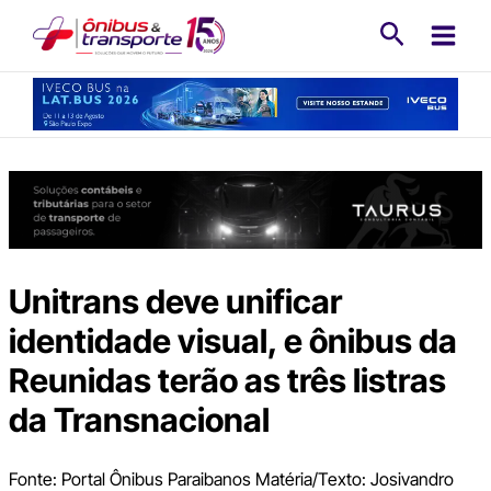
Ir
Pesquisa
para
o
conteúdo
Unitrans deve unificar
identidade visual, e ônibus da
Reunidas terão as três listras
da Transnacional
Fonte: Portal Ônibus Paraibanos Matéria/Texto: Josivandro