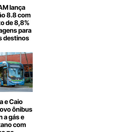
M lança
o 8.8 com
o de 8,8%
agens para
s destinos
a e Caio
ovo ônibus
 a gás e
tano com