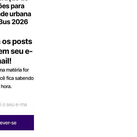
ões para
ade urbana
.Bus 2026
 os posts
 em seu e-
ail!
a matéria for
ocê fica sabendo
 hora.
rever-se