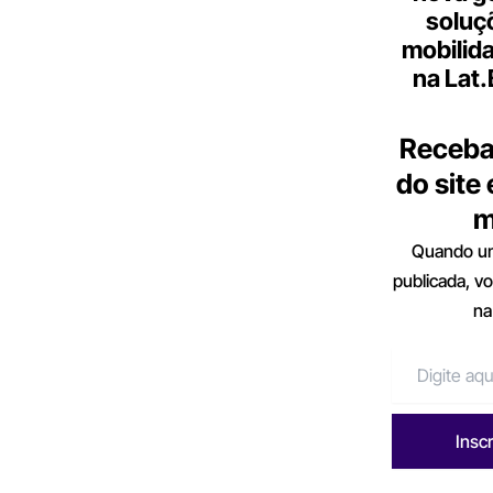
soluç
mobilid
na Lat
Receba
do site
m
Quando um
publicada, v
na
Insc