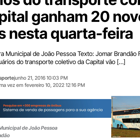
pital ganham 20 nov
s nesta quarta-feira
ura Municipal de João Pessoa Texto: Jomar Brandão 
rios do transporte coletivo da Capital vão […]
sporte
junho 21, 2016 10:03 PM
tima vez em
fevereiro 10, 2022 12:16 PM
Digite
aqui
o
seu
e-
 Municipal de João Pessoa
mail
ndão