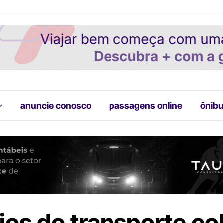
anuncie conosco
passagens online
ônibu
ios do transporte co