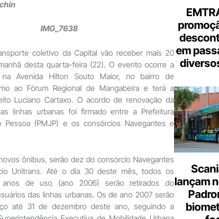
cchin
EMTRA
promoçã
descont
em pass
ansporte coletivo da Capital vão receber mais 20
diverso
anhã desta quarta-feira (22). O evento ocorre a
 na Avenida Hilton Souto Maior, no bairro de
imo ao Fórum Regional de Mangabeira e terá a
eito Luciano Cartaxo. O acordo de renovação da
as linhas urbanas foi firmado entre a Prefeitura
o Pessoa (PMJP) e os consórcios Navegantes e
novos ônibus, serão dez do consórcio Navegantes
Scani
io Unitrans. Até o dia 30 deste mês, todos os
lançam n
 anos de uso (ano 2006) serão retirados do
Padron
suários das linhas urbanas. Os de ano 2007 serão
biome
viço até 31 de dezembro deste ano, seguindo a
Superintendência Executiva de Mobilidade Urbana