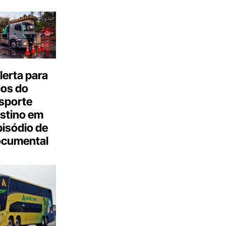
erta para
cos do
sporte
stino em
isódio de
ocumental