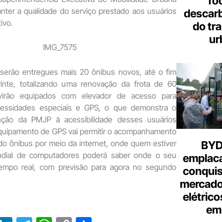
fo
ter a qualidade do serviço prestado aos usuários
descar
ivo.
do tr
ur
 serão entregues mais 20 ônibus novos, até o fim
inte, totalizando uma renovação da frota de 60
 virão equipados com elevador de acesso para
essidades especiais e GPS, o que demonstra o
nção da PMJP à acessibilidade desses usuários
equipamento de GPS vai permitir o acompanhamento
o ônibus por meio da internet, onde quem estiver
BYD 
ndial de computadores poderá saber onde o seu
emplac
empo real, com previsão para agora no segundo
conquis
mercado
elétrico
em 