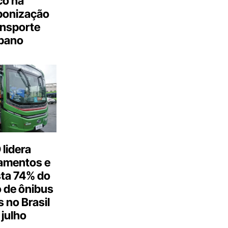
co na
bonização
ansporte
bano
lidera
amentos e
ta 74% do
 de ônibus
s no Brasil
julho