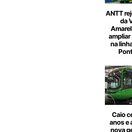
ANTT rej
da 
Amarel
ampliar
na linh
Pont
Caio c
anos e 
nova g