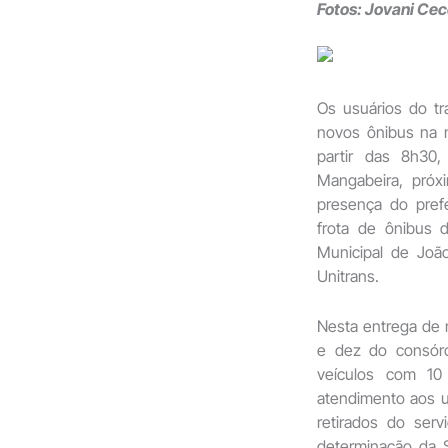
Fotos: Jovani Ce
Os usuários do tr
novos ônibus na m
partir das 8h30,
Mangabeira, próx
presença do pref
frota de ônibus d
Municipal de Joã
Unitrans.
Nesta entrega de 
e dez do consórc
veículos com 10
atendimento aos u
retirados do ser
determinação da 