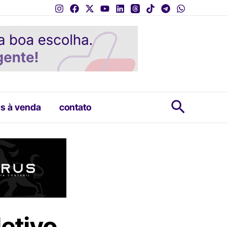
Pesquis
s à venda
contato
letivo