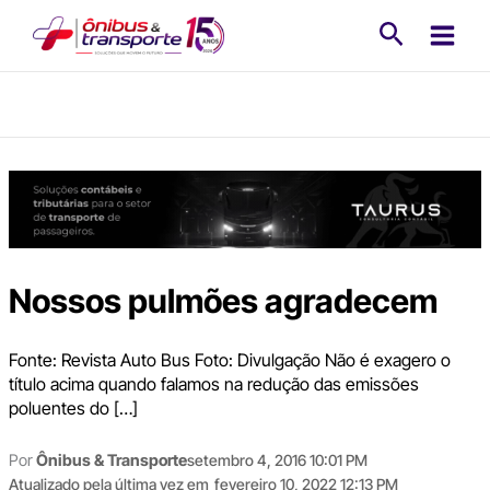
Ir
Pesquisa
para
o
conteúdo
Nossos pulmões agradecem
Fonte: Revista Auto Bus Foto: Divulgação Não é exagero o
título acima quando falamos na redução das emissões
poluentes do […]
Por
Ônibus & Transporte
setembro 4, 2016 10:01 PM
Atualizado pela última vez em
fevereiro 10, 2022 12:13 PM