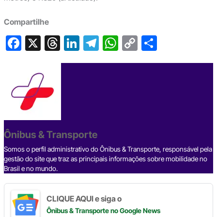
Compartilhe
F
X
T
Li
T
W
C
S
a
hr
n
el
h
o
h
c
e
ke
e
at
p
ar
e
a
dI
gr
s
y
e
b
d
n
a
A
Li
o
s
m
p
n
o
p
k
Ônibus & Transporte
k
Somos o perfil administrativo do Ônibus & Transporte, responsável pela
gestão do site que traz as principais informações sobre mobilidade no
Brasil e no mundo.
CLIQUE AQUI e siga o
Ônibus & Transporte
no Google News