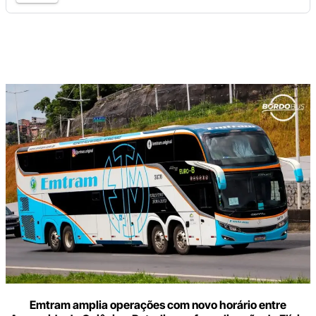
Digite
aqui
o
seu
e-
mail
Emtram amplia operações com novo horário entre