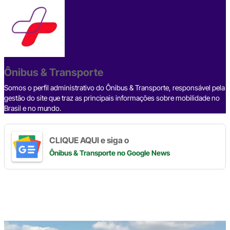
c
e
ke
e
at
p
ar
e
a
dI
gr
s
y
e
b
d
n
a
A
Li
o
s
m
p
n
o
p
k
Ônibus & Transporte
k
Somos o perfil administrativo do Ônibus & Transporte, responsável pela
gestão do site que traz as principais informações sobre mobilidade no
Brasil e no mundo.
CLIQUE AQUI e siga o
Ônibus & Transporte
no Google News
Digite