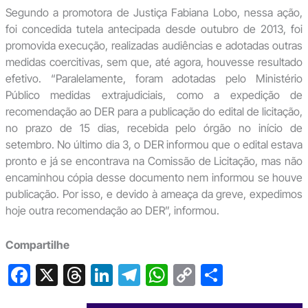
Segundo a promotora de Justiça Fabiana Lobo, nessa ação,
foi concedida tutela antecipada desde outubro de 2013, foi
promovida execução, realizadas audiências e adotadas outras
medidas coercitivas, sem que, até agora, houvesse resultado
efetivo. “Paralelamente, foram adotadas pelo Ministério
Público medidas extrajudiciais, como a expedição de
recomendação ao DER para a publicação do edital de licitação,
no prazo de 15 dias, recebida pelo órgão no início de
setembro. No último dia 3, o DER informou que o edital estava
pronto e já se encontrava na Comissão de Licitação, mas não
encaminhou cópia desse documento nem informou se houve
publicação. Por isso, e devido à ameaça da greve, expedimos
hoje outra recomendação ao DER”, informou.
Compartilhe
F
X
T
Li
T
W
C
S
a
hr
n
el
h
o
h