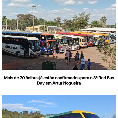
aqui
o
seu
e-
mail
Mais de 70 ônibus já estão confirmados para o 3º Red Bus
Day em Artur Nogueira